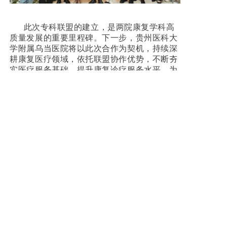
此次专科联盟的建立，是两院康复学科高
质量发展的重要里程碑。下一步，贵州医科大
学附属乌当医院将以此次合作为契机，持续深
耕康复医疗领域，依托联盟协作优势，不断夯
实医疗服务基础，提升康复诊疗服务水平，为
区域群众健康保驾护航。
来源：综合管理部
编辑：谌鸿淑
校对：余子骎
审核：张菁
上一篇: 掌握 “黄金4分钟”，为生命保驾护航——我院急诊科走进乌当区政务服务中心开展应急救护培训
下一篇: 心系社区居民 守护血管安康 | 我院介入科走进云泉社区开展惠民义诊活动